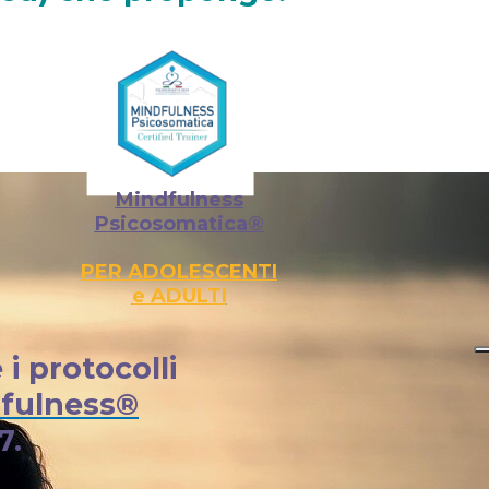
her": { "@id": "https://www.croma.tips/manuela-crovatto" },
resenza anche a scuola o in azienda" }, { "@type":
Autogeno e Consapevolezza Emotiva Pavia", "url":
kedin.com/in/manuelacrovatto",
onalemindfulness.it/professionista/manuela-crovatto",
00Q", "https://podcasts.apple.com/us/podcast/senza-
onsapevolezza Emotiva per bambini, adolescenti, adulti |
Mindfulness
Psicosomatica®
PER ADOLESCENTI
e ADULTI
i protocolli
dfulness®
7.