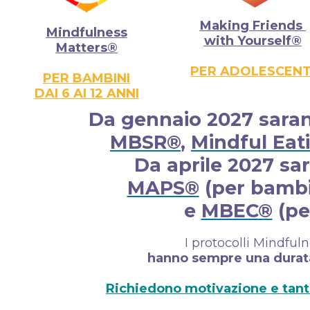
Making Friends
Mindfulness
with Yourself®
Matters®
PER ADOLESCENT
PER BAMBINI
DAI 6 AI 12 ANNI
Da gennaio 2027 sarann
MBSR®
,
Mindful Eat
Da aprile 2027 sar
MAPS®
(per bambi
e
MBEC®
(pe
I protocolli Mindfu
hanno sempre una durata
Richiedono motivazione e tanto 