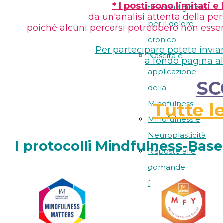
* I posti sono limitati 
fibromialgia e
da un'analisi attenta della pe
per il dolore
poiché alcuni percorsi potrebbero non essere i
cronico
Per partecipare potete invia
Nascita e
a fondo pagina al
applicazione
SC
della
Mindfulness
Tutte l
Mindfulness e
Neuroplasticità
I protocolli Mindfulness-Bas
Risposte alle
domande
frequenti