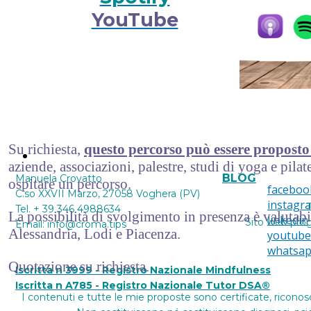
YouTube
Su richiesta,
questo percorso può essere proposto
Contattami
aziende, associazioni, palestre, studi di yoga e pilate
BLOG
Manuela Crovatto
ospitare un percorso.
faceboo
C.so XXVII Marzo, 27058 Voghera (PV)
instagr
T
Tel. + 39 346 4988634
La possibilità di svolgimento in presenza è valutab
linkedin
Sito web pro
Email: info@croma.tips
Alessandria, Lodi e Piacenza.
youtube
whatsa
Quotazione su richiesta.
Iscritta n 3999 - Registro Nazionale Mindfulness
Iscritta n A785 - Registro Nazionale Tutor DSA®
I contenuti e tutte le mie proposte sono certificate, riconos