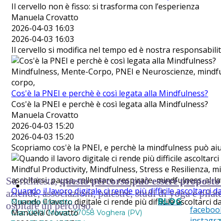
Il cervello non è fisso: si trasforma con l’esperienza
Manuela Crovatto
2026-04-03 16:03
2026-04-03 16:03
Il cervello si modifica nel tempo ed è nostra responsabil
Mindfulness, Mente-Corpo, PNEI e Neuroscienze, mindfu
corpo,
Cos'è la PNEI e perchè è così legata alla Mindfulness?
Cos'è la PNEI e perchè è così legata alla Mindfulness?
Manuela Crovatto
2026-04-03 15:20
2026-04-03 15:20
Scopriamo cos'è la PNEI, e perchè la mindfulness può ai
Mindful Productivity, Mindfulness, Stress e Resilienza, mi
ascoltarsi, pausa, rallentare, respirare, mindfulness-al-
Su richiesta,
questo percorso può essere proposto
Contattami
Quando il lavoro digitale ci rende più difficile ascoltarci 
aziende, associazioni, palestre, studi di yoga e pilate
Quando il lavoro digitale ci rende più difficile ascoltarci 
BLOG
Manuela Crovatto
ospitare un percorso.
faceboo
Manuela Crovatto
C.so XXVII Marzo, 27058 Voghera (PV)
instagr