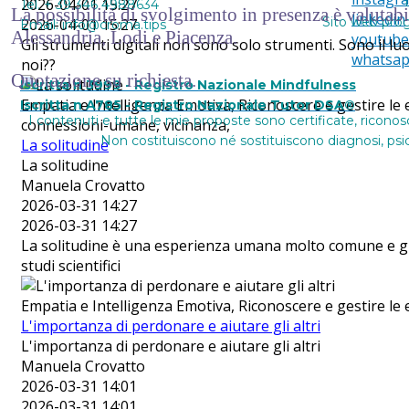
T
2026-04-01 15:27
Tel. + 39 346 4988634
La possibilità di svolgimento in presenza è valutab
linkedin
Sito web pro
2026-04-01 15:27
Email: info@croma.tips
Alessandria, Lodi e Piacenza.
youtube
Gli strumenti digitali non sono solo strumenti. Sono il l
whatsa
noi??
Quotazione su richiesta.
Iscritta n 3999 - Registro Nazionale Mindfulness
Empatia e Intelligenza Emotiva, Riconoscere e gestire le e
Iscritta n A785 - Registro Nazionale Tutor DSA®
I contenuti e tutte le mie proposte sono certificate, riconos
connessioni-umane, vicinanza,
Non costituiscono né sostituiscono diagnosi, psico
La solitudine
La solitudine
Manuela Crovatto
2026-03-31 14:27
2026-03-31 14:27
La solitudine è una esperienza umana molto comune e gli ef
studi scientifici
Empatia e Intelligenza Emotiva, Riconoscere e gestire le em
L'importanza di perdonare e aiutare gli altri
L'importanza di perdonare e aiutare gli altri
Manuela Crovatto
2026-03-31 14:01
2026-03-31 14:01