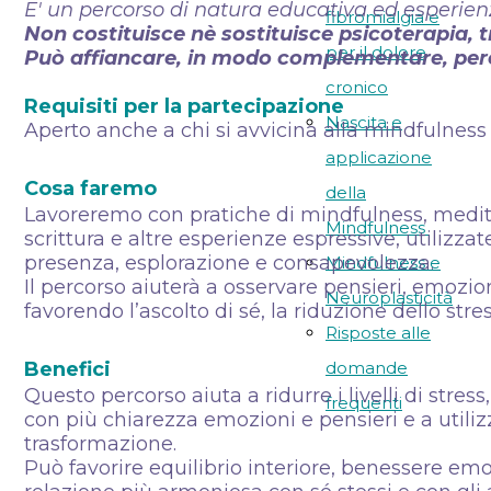
E' un percorso di natura educativa ed esperienz
fibromialgia e
Non costituisce nè sostituisce psicoterapia, t
per il dolore
Può affiancare, in modo complementare, perco
cronico
Requisiti per la partecipazione
Nascita e
Aperto anche a chi si avvicina alla mindfulness 
applicazione
Cosa faremo
della
Lavoreremo con pratiche di mindfulness, medita
Mindfulness
scrittura e altre esperienze espressive, utiliz
presenza, esplorazione e consapevolezza.
Mindfulness e
Il percorso aiuterà a osservare pensieri, emozioni
Neuroplasticità
favorendo l’ascolto di sé, la riduzione dello str
Risposte alle
Benefici
domande
Questo percorso aiuta a ridurre i livelli di str
frequenti
con più chiarezza emozioni e pensieri e a utiliz
trasformazione.
Può favorire equilibrio interiore, benessere emo