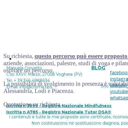
Su richiesta,
questo percorso può essere proposto
Contattami
aziende, associazioni, palestre, studi di yoga e pilate
BLOG
Manuela Crovatto
ospitare un percorso.
faceboo
C.so XXVII Marzo, 27058 Voghera (PV)
instagr
T
Tel. + 39 346 4988634
La possibilità di svolgimento in presenza è valutab
linkedin
Sito web pro
Email: info@croma.tips
Alessandria, Lodi e Piacenza.
youtube
whatsa
Quotazione su richiesta.
Iscritta n 3999 - Registro Nazionale Mindfulness
Iscritta n A785 - Registro Nazionale Tutor DSA®
I contenuti e tutte le mie proposte sono certificate, riconos
Non costituiscono né sostituiscono diagnosi, psico