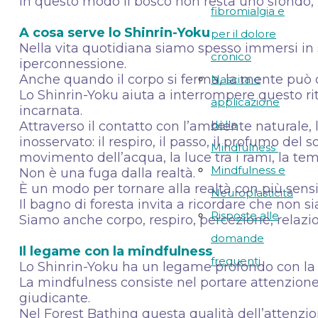
In questo modo il bosco non resta uno sfondo, 
fibromialgia e
A cosa serve lo Shinrin-Yoku
per il dolore
Nella vita quotidiana siamo spesso immersi in sti
cronico
iperconnessione.
Anche quando il corpo si ferma, la mente può 
Nascita e
Lo Shinrin-Yoku aiuta a interrompere questo r
applicazione
incarnata.
della
Attraverso il contatto con l’ambiente naturale
inosservato: il respiro, il passo, il profumo del s
Mindfulness
movimento dell’acqua, la luce tra i rami, la tem
Mindfulness e
Non è una fuga dalla realtà.
È un modo per tornare alla realtà con più sensi
Neuroplasticità
Il bagno di foresta invita a ricordare che non s
Risposte alle
Siamo anche corpo, respiro, percezione, relaz
domande
Il legame con la mindfulness
frequenti
Lo Shinrin-Yoku ha un legame profondo con la
La mindfulness consiste nel portare attenzion
giudicante.
Nel Forest Bathing questa qualità dell’attenzi