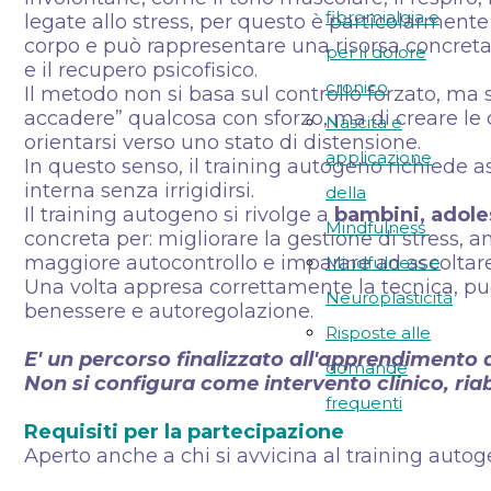
fibromialgia e
legate allo stress, per questo è particolarmente
corpo e può rappresentare una risorsa concreta 
per il dolore
e il recupero psicofisico.
cronico
Il metodo non si basa sul controllo forzato, ma 
accadere” qualcosa con sforzo, ma di creare l
Nascita e
orientarsi verso uno stato di distensione.
applicazione
In questo senso, il training autogeno richiede a
interna senza irrigidirsi.
della
Il training autogeno si rivolge a
bambini, adole
Mindfulness
concreta per: migliorare la gestione di stress, a
maggiore autocontrollo e imparare ad ascoltare
Mindfulness e
Una volta appresa correttamente la tecnica, pu
Neuroplasticità
benessere e autoregolazione.
Risposte alle
E' un percorso finalizzato all'apprendimento 
domande
Non si configura come intervento clinico, riab
frequenti
Requisiti per la partecipazione
Aperto anche a chi si avvicina al training autog