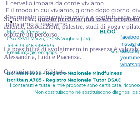
Il cervello impara da come viviamo.
E il modo in cui viviamo, giorno dopo giorno, di
Per questo ogni pratica conta e contribuisce, poc
Su richiesta,
questo percorso può essere proposto
Contattami
pensiamo e reagiamo.
aziende, associazioni, palestre, studi di yoga e pilate
BLOG
Manuela Crovatto
ospitare un percorso.
faceboo
C.so XXVII Marzo, 27058 Voghera (PV)
instagr
T
Tel. + 39 346 4988634
La possibilità di svolgimento in presenza è valutab
linkedin
Sito web pro
Email: info@croma.tips
Alessandria, Lodi e Piacenza.
youtube
whatsa
Quotazione su richiesta.
Iscritta n 3999 - Registro Nazionale Mindfulness
Iscritta n A785 - Registro Nazionale Tutor DSA®
I contenuti e tutte le mie proposte sono certificate, riconos
Non costituiscono né sostituiscono diagnosi, psico