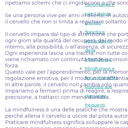
ripetiamo schemi che ci irrigidiscono o che sono
fibromialgia e
per il dolore
Se una persona vive per anni in allerta, in autoc
il cervello che non si limita a registrare solta
cronico
Nascita e
Il cervello impara dal tipo di attenzione che por
ogni giorn alla qualità del recupero, dal modo in 
applicazione
interno, alla possibilità, o all’assenza, di sicurezz
della
Ogni esperienza lascia una traccia, non tutte con
viene richiamato con continuità tende a consoli
Mindfulness
forza.
Mindfulness e
Questo vale per l’apprendimento, per la memoria
Neuroplasticità
regolazione emotiva, per il modo in cui affrontia
In altre parole, il cervello non cambia solo q
Risposte alle
impariamo a fermarci prima di reagire, a respira
domande
precisione, a trattarci con meno durezza.
frequenti
La mindfulness è una delle pratiche che mostra
perché allena il cervello a uscire dal pilota auto
Praticare mindfulness significa sviluppare la c