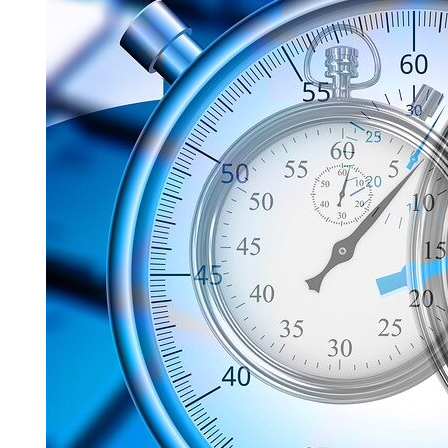
fibromialgia e
per il dolore
cronico
Nascita e
applicazione
della
Mindfulness
Mindfulness e
Neuroplasticità
Risposte alle
domande
frequenti