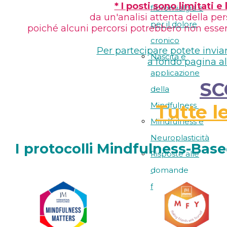
* I posti sono limitati 
fibromialgia e
da un'analisi attenta della pe
per il dolore
poiché alcuni percorsi potrebbero non essere i
cronico
Per partecipare potete invia
Nascita e
a fondo pagina al
applicazione
SC
della
Mindfulness
Tutte l
Mindfulness e
Neuroplasticità
I protocolli Mindfulness-Bas
Risposte alle
domande
frequenti