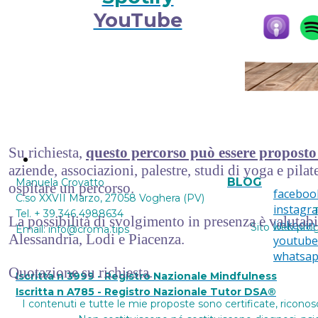
YouTube
Su richiesta,
questo percorso può essere proposto
Contattami
aziende, associazioni, palestre, studi di yoga e pilate
BLOG
Manuela Crovatto
ospitare un percorso.
faceboo
C.so XXVII Marzo, 27058 Voghera (PV)
instagr
T
Tel. + 39 346 4988634
La possibilità di svolgimento in presenza è valutab
linkedin
Sito web pro
Email: info@croma.tips
Alessandria, Lodi e Piacenza.
youtube
whatsa
Quotazione su richiesta.
Iscritta n 3999 - Registro Nazionale Mindfulness
Iscritta n A785 - Registro Nazionale Tutor DSA®
I contenuti e tutte le mie proposte sono certificate, riconos