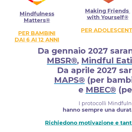
Making Friends
Mindfulness
with Yourself®
Matters®
PER ADOLESCENT
PER BAMBINI
DAI 6 AI 12 ANNI
Da gennaio 2027 sarann
MBSR®
,
Mindful Eat
Da aprile 2027 sar
MAPS®
(per bambi
e
MBEC®
(pe
I protocolli Mindfu
hanno sempre una durata
Richiedono motivazione e tanto 